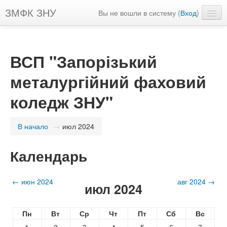
ЗМФК ЗНУ
Вы не вошли в систему (
Вход
)
Головний сайт ZMK
Русский ‎(ru)‎
ВСП "Запорізький
металургійний фаховий
коледж ЗНУ"
В начало
→
июл 2024
Календарь
←
июн 2024
авг 2024
→
июл 2024
Пн
Вт
Ср
Чт
Пт
Сб
Вс